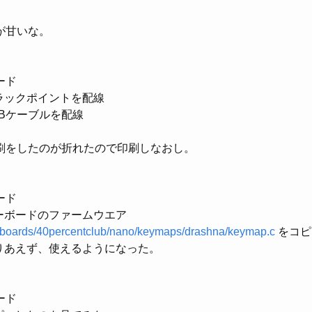
が甘いな。
ード
ラックポイントを配線
SBケーブルを配線
刷をしたのが折れたので印刷しなおし。
ード
ーボードのファームウエア
boards/40percentclub/nano/keymaps/drashna/keymap.c
をコピ
りあえず、使えるようになった。
ード