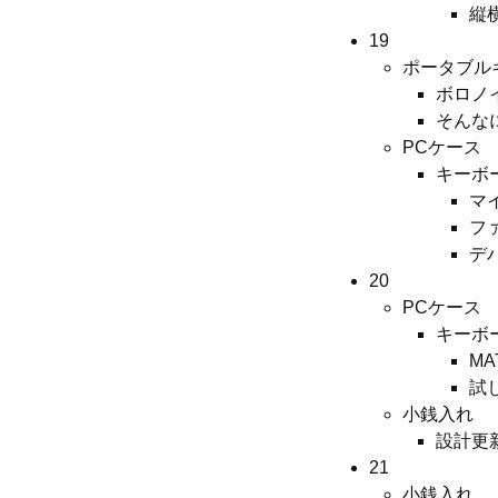
縦
19
ポータブル
ボロノ
そんな
PCケース
キーボ
マ
フ
デ
20
PCケース
キーボ
M
試
小銭入れ
設計更
21
小銭入れ