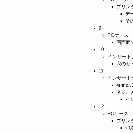
プリン
デ
そ
9
PCケース
画面面
10
インサート
穴のサ
11
インサート
4mm
ネジこ
イ
12
PCケース
プリン
印