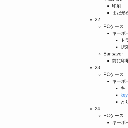
印刷
まだ形
22
PCケース
キーボ
ト
U
Ear saver
前に印
23
PCケース
キーボ
キ
key
と
24
PCケース
キーボ