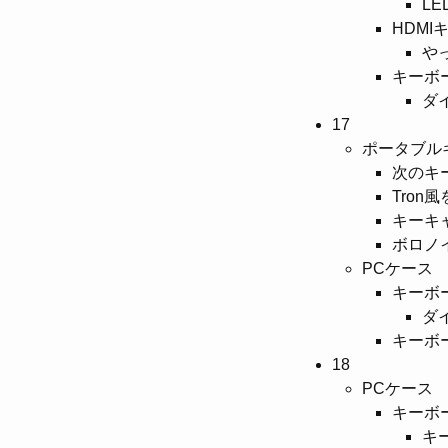
L
HDMI
や
キーボ
ダ
17
ポータブル
次のキ
Tron
キーキ
ボロノ
PCケース
キーボ
ダ
キーボ
18
PCケース
キーボ
キ