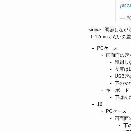
pic.
— IKe
</div> - 調節
- 0.12mmぐらい
PCケース
画面面の穴
印刷し
今度は
USB
下のマ
キーボード
下はん
16
PCケース
画面面
下