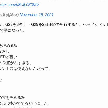
twitter.com/u8UiL0Z0MV
JI (@ikeji)
November 15, 2021
しながら、G29を連打。 - G29を2回連続で発行すると、ヘッドが
の差で平になった。
を埋める板
なおし。
LEDが緩い
穴の位置が左すぎる。
ウント穴は使えないんだって。
だ
の穴を埋める板
の穴は棒がでてるだけにした。