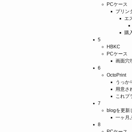
PCケース
プリン
エ
購
5
HBKC
PCケース
画面穴
6
OctoPrint
うっか
用意さ
これプ
7
blogを更
一ヶ月
8
PCケース