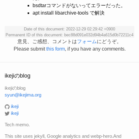
bsdtarコマンドがないってエラーだった。
apt install libarchive-tools で解決
Date of this document: 2022-12-29 02:29:42 +0900
Permanent ID of this document: bec88d091e032d94b4a615d0b72211c4
意見、ご感想、コメントは
フォーム
にどうぞ。
Please submit
this form
, if you have any comments.
ikejiのblog
ikejiのblog
syun@ikejima.org
ikeji
ikeji
Tech memo.
This site uses jekyll, Google analytics and webp-hero.And