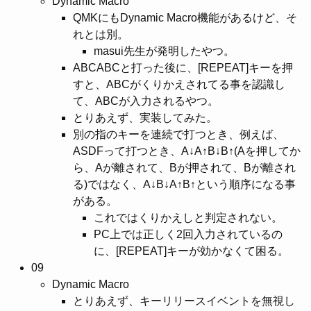
Dynamic Macro
QMKにもDynamic Macro機能があるけど、そ
れとは別。
masui先生が発明したやつ。
ABCABCと打った後に、[REPEAT]キーを押
すと、ABCがくりかえされてる事を認識し
て、ABCが入力されるやつ。
とりあえず、実装してみた。
別の指のキーを連続で打つとき、例えば、
ASDFって打つとき、A↓A↑B↓B↑(Aを押してか
ら、Aが離されて、Bが押されて、Bが離され
る)ではなく、A↓B↓A↑B↑という順序になる事
がある。
これではくりかえしと判定されない。
PC上では正しく2回入力されているの
に、[REPEAT]キーが効かなくて困る。
09
Dynamic Macro
とりあえず、キーリリースイベントを無視し