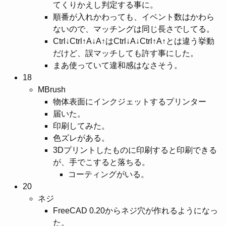
てくりかえし判定する事に。
順番が入れかわっても、イベント数はかわら
ないので、マッチングは同じ長さでしてる。
Ctrl↓Ctrl↑A↓A↑はCtrl↓A↓Ctrl↑A↑とは違う挙動
だけど、誤マッチしても許す事にした。
まあ使っていて違和感はなさそう。
18
MBrush
物体表面にインクジェットするプリンター
届いた。
印刷してみた。
色ズレがある。
3Dプリントしたものに印刷すると印刷できる
が、手でこすると落ちる。
コーティングがいる。
20
ネジ
FreeCAD 0.20からネジ穴が作れるようになっ
た。