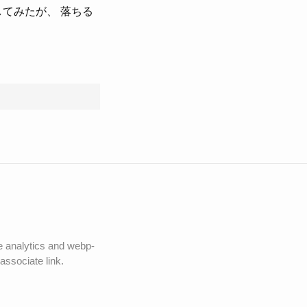
てみたが、 落ちる
le analytics and webp-
ssociate link.