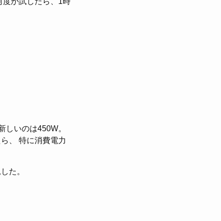
何度か試したら、1時
新しいのは450W。
ら、 特に消費電力
見した。