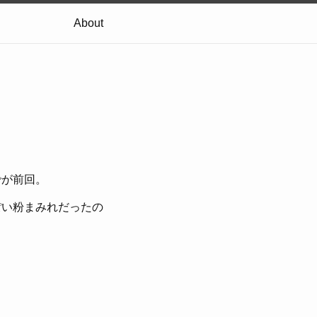
About
でが前回。
ぽい粉まみれだったの