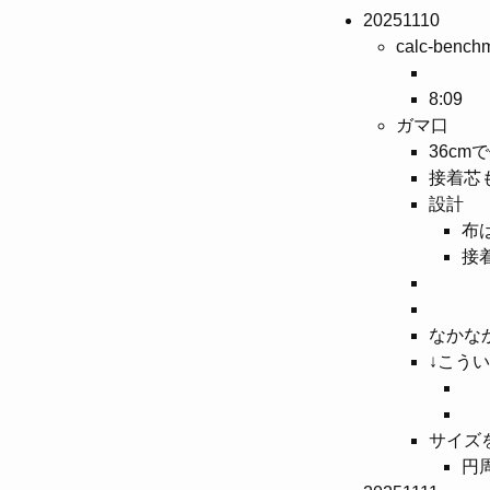
20251110
calc-bench
8:09
ガマ口
36cm
接着芯
設計
布は
接着
なかな
↓こう
サイズ
円