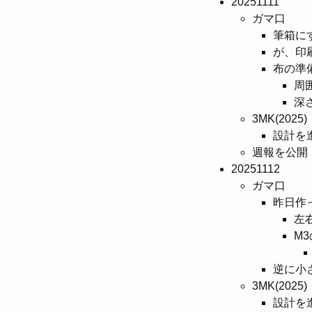
20251111
ガマ口
筆箱に
が、印
布の準
周
深
3MK(2025)
設計を
週報を公開
20251112
ガマ口
昨日作
左
M
逆に小
3MK(2025)
設計を