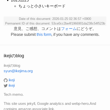
20251225
ちょっと小さいキーボード
Date of this document: 2026-01-25 02:36:57 +0900
Permanent ID of this document: 53ce0cc2be4f1966901da238c54f523b
意見、ご感想、コメントは
フォーム
にどうぞ。
Please submit
this form
, if you have any comments.
ikejiのblog
ikejiのblog
syun@ikejima.org
ikeji
ikeji
Tech memo.
This site uses jekyll, Google analytics and webp-hero.And
contains amazon associate link.