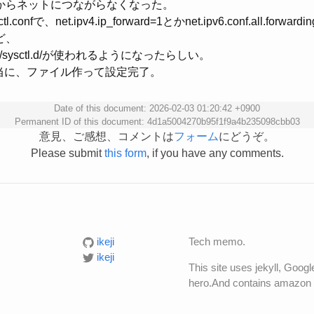
からネットにつながらなくなった。
ysctl.confで、net.ipv4.ip_forward=1とかnet.ipv6.conf.all.fo
ど、
tc/sysctl.d/が使われるようになったらしい。
当に、ファイル作って設定完了。
Date of this document: 2026-02-03 01:20:42 +0900
Permanent ID of this document: 4d1a5004270b95f1f9a4b235098cbb03
意見、ご感想、コメントは
フォーム
にどうぞ。
Please submit
this form
, if you have any comments.
ikeji
Tech memo.
ikeji
This site uses jekyll, Goog
hero.And contains amazon a