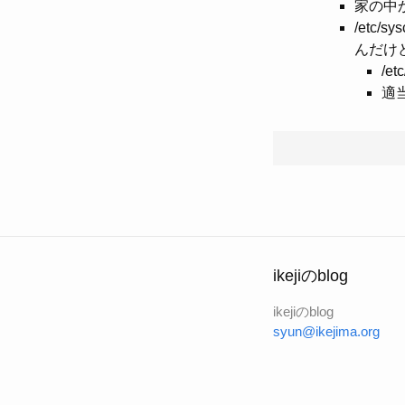
家の中
/etc/s
んだけ
/e
適
ikejiのblog
ikejiのblog
syun@ikejima.org