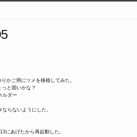
05
のゆりかご用にツメを移植してみた。
ょっと固いかな？
ipホルダー
。
タならないようにした。
an 13にあげたから再起動した。