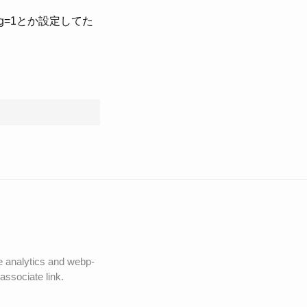
rwarding=1とか設定してた
le analytics and webp-
ssociate link.