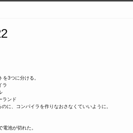
22
トを3つに分ける。
イラ
ル
ーランド
じるのに、コンパイラを作りなおさなくていいように。
間で電池が切れた。