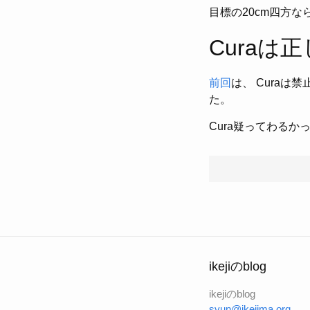
目標の20cm四方
Curaは
前回
は、 Cura
た。
Cura疑ってわるか
ikejiのblog
ikejiのblog
syun@ikejima.org