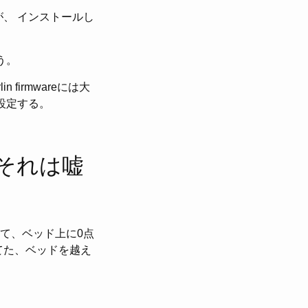
が、 インストールし
う。
irmwareには大
に設定する。
それは嘘
て、ベッド上に0点
てた、ベッドを越え