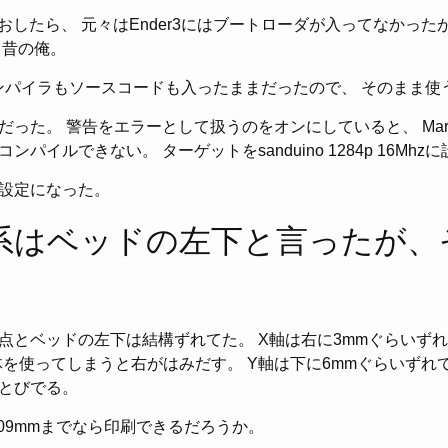
おしたら、 元々はEnder3にはブートローダが入ってなかった
。昔の俺。
ンパイラもソースコードも入ったままだったので、 そのまま使
た。 警告をエラーとして扱うのをオンにしていると、 Marlin f
パイルできない。 ターゲットをsanduino 1284p 16Mhz
設定になった。
系はベッドの左下と言ったが、
点とベッドの左下は結構ずれてた。 X軸は右に3mmぐらいずれ
全体を使ってしまうと右がはみだす。 Y軸は下に6mmぐらいずれ
とびでる。
209mmまでなら印刷できるだろうか。