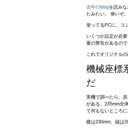
去年のblog
を読みな
たみたい。 偉いぞ
使ってるPCに、コ
いくつか設定が必要だっ
量の警告があるのでコン
これでオリジナルの
機械座標
だ
実機で調べたら、原
がある、235mm
て何もないところに
横は230mm、縦は