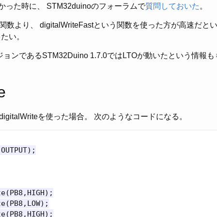
った時に、 STM32duinoのフォーラムで
質問しておいた
。
rite関数より、 digitalWriteFastという関数を使った方が高
したい。
ンであるSTM32Duino 1.7.0ではLTOが動いたという情報
e
gitalWriteを使った場合。 次のようなコードになる。
OUTPUT);

e(PB8,HIGH);

e(PB8,LOW);

e(PB8,HIGH);
