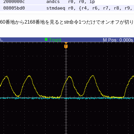
 2000000c        andcs   r0, r0, ip

60番地から2168番地を見るとstr命令1つだけでオンオフが切