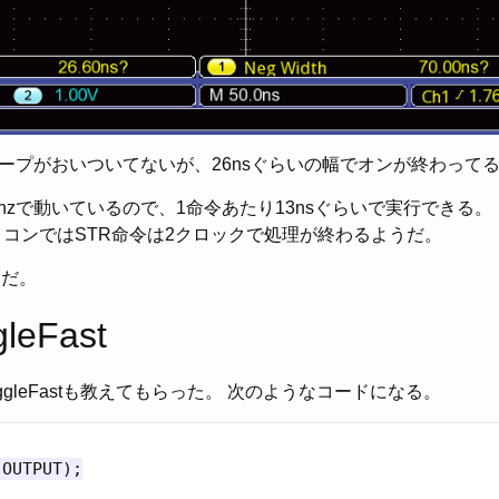
ープがおいついてないが、26nsぐらいの幅でオンが終わって
hzで動いているので、1命令あたり13nsぐらいで実行できる。
3マイコンではSTR命令は2クロックで処理が終わるようだ。
りだ。
gleFast
lToggleFastも教えてもらった。 次のようなコードになる。
OUTPUT);
