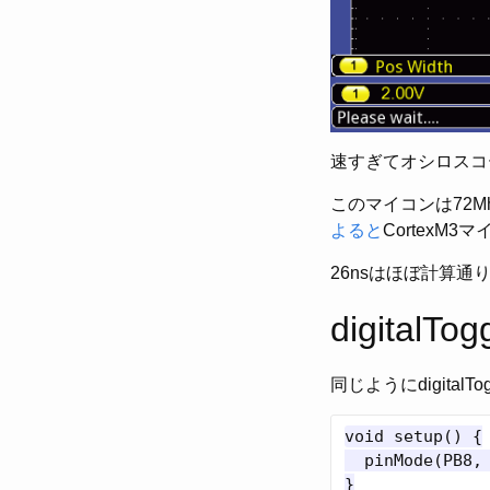
速すぎてオシロスコ
このマイコンは72M
よると
CortexM
26nsはほぼ計算通
digitalTog
同じようにdigita
void setup() {

  pinMode(PB8, 
}
