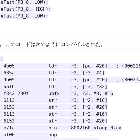
eFast(PB_8, LOW);

eFast(PB_8, HIGH);

eFast(PB_8, LOW);

。 このコードは次のようにコンパイルされた。
:

  4b05            ldr     r3, [pc, #20]   ; (800216
 685a            ldr     r2, [r3, #4]

  4b05            ldr     r3, [pc, #20]   ; (800217
 6a1b            ldr     r3, [r3, #32]

 f3c3 230f       ubfx    r3, r3, #8, #16

 6113            str     r3, [r2, #16]

 6153            str     r3, [r2, #20]

 6113            str     r3, [r2, #16]

 6153            str     r3, [r2, #20]

 e7fa            b.n     8002160 <loop+0xc>

 bf00            nop
