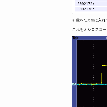
 8002172:      
引数をr1とr0に入れ
これをオシロスコー