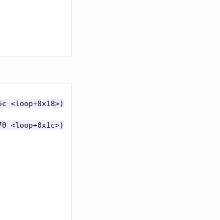
c <loop+0x18>)

0 <loop+0x1c>)
