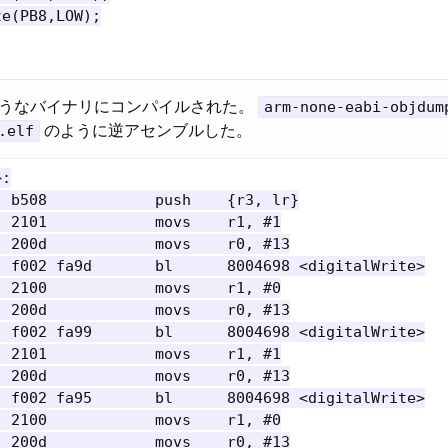
e(PB8,LOW);

うなバイナリにコンパイルされた。
arm-none-eabi-objdum
.elf
のように逆アセンブルした。
:

 b508            push    {r3, lr}

 2101            movs    r1, #1

 200d            movs    r0, #13

 f002 fa9d       bl      8004698 <digitalWrite>

 2100            movs    r1, #0

 200d            movs    r0, #13

 f002 fa99       bl      8004698 <digitalWrite>

 2101            movs    r1, #1

 200d            movs    r0, #13

 f002 fa95       bl      8004698 <digitalWrite>

 2100            movs    r1, #0

 200d            movs    r0, #13
