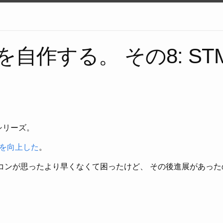
PCを自作する。 その8: ST
。
シリーズ。
を向上した
。
イコンが思ったより早くなくて困ったけど、 その後進展があっ