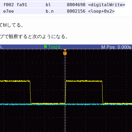
 f002 fa91       bl      8004698 <digitalWrite>

てblしてる。
プで観察すると次のようになる。