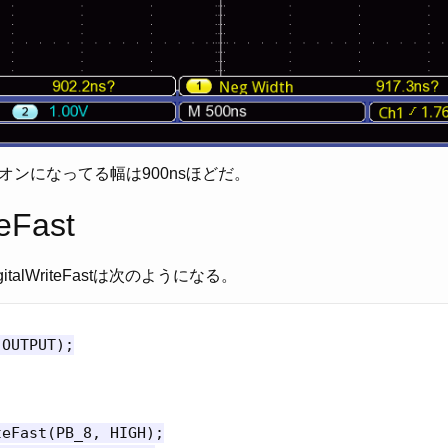
オンになってる幅は900nsほどだ。
teFast
talWriteFastは次のようになる。
OUTPUT);

eFast(PB_8, HIGH);
